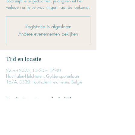
doorsnijd je je gedachten, je angsten uit het
verleden en je verwachtingen naar de toekomst.
Registratie is afgesloten
Andere evenementen bekijken
Tijd en locatie
22 mrt 2025, 15:30 – 17:00
Houthalen-Helchteren, Guldensporenlaan
16/A, 3530 Houthalen-Helchteren, België
Inschrijven is noodzakelijk
Reserveer tijdig je plaatsje.
Het aantal beschikbare plaatsen is beperkt.
Prijs voor deze les: € 22,50