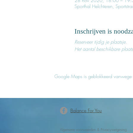
28 nov 2020, 18:00 – 19:
Sporthal Helchteren, Sportst
Inschrijven is noodza
Reserveer tijdig je plaatsje.
Het aantal beschikbare plaats
Google Maps is geblokkeerd vanwege je 
Balance For You
Algemene voorwaarden
&
Privacywetgeving