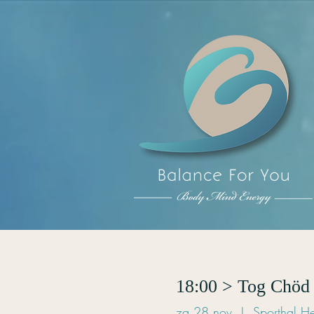
18:00 > Tog Chöd 
za 28 nov
  |  
Sporthal He