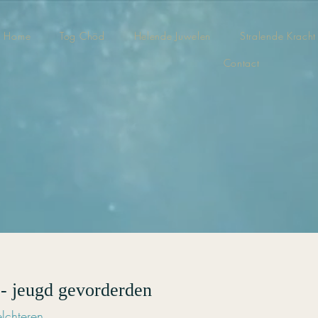
Home
Tog Chöd
Helende Juwelen
Stralende Kracht
Contact
- jeugd gevorderden
lchteren