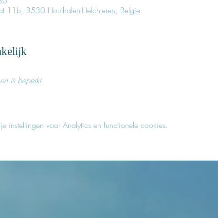
30
raat 11b, 3530 Houthalen-Helchteren, België
kelijk
en is beperkt.
instellingen voor Analytics en functionele cookies.