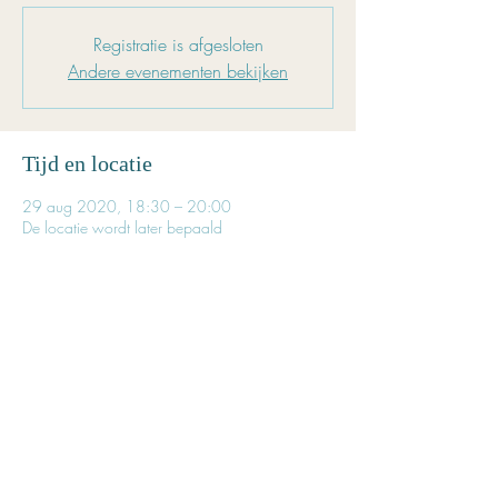
Registratie is afgesloten
Andere evenementen bekijken
Tijd en locatie
29 aug 2020, 18:30 – 20:00
De locatie wordt later bepaald
Inschrijven is noodzakelijk
Reserveer tijdig je plaatsje. 
Het aantal beschikbare plaatsen is beperkt. 
De exacte lokatie wordt via een pb 
doorgestuurd.