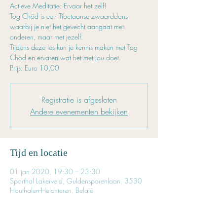
Actieve Meditatie: Ervaar het zelf!
Tog Chöd is een Tibetaanse zwaarddans
waarbij je niet het gevecht aangaat met
anderen, maar met jezelf.
Tijdens deze les kun je kennis maken met Tog
Chöd en ervaren wat het met jou doet.
Prijs: Euro 10,00
Registratie is afgesloten
Andere evenementen bekijken
Tijd en locatie
01 jan 2020, 19:30 – 23:30
Sporthal Lakerveld, Guldensporenlaan, 3530
Houthalen-Helchteren, België
Inschrijven is noodzakelijk