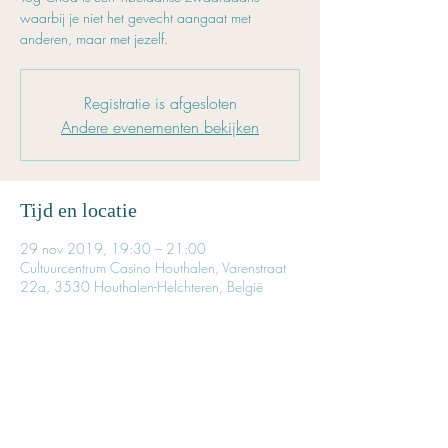
waarbij je niet het gevecht aangaat met
anderen, maar met jezelf.
Registratie is afgesloten
Andere evenementen bekijken
Tijd en locatie
29 nov 2019, 19:30 – 21:00
Cultuurcentrum Casino Houthalen, Varenstraat
22a, 3530 Houthalen-Helchteren, België
Inschrijven is noodzakelijk
Reserveer tijdig je plaatsje. 
Het aantal beschikbare plaatsen is beperkt. 