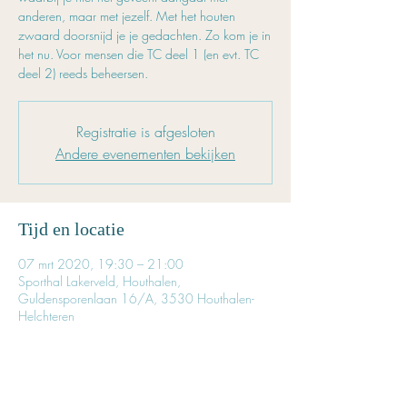
anderen, maar met jezelf. Met het houten
zwaard doorsnijd je je gedachten. Zo kom je in
het nu. Voor mensen die TC deel 1 (en evt. TC
deel 2) reeds beheersen.
Registratie is afgesloten
Andere evenementen bekijken
Tijd en locatie
07 mrt 2020, 19:30 – 21:00
Sporthal Lakerveld, Houthalen,
Guldensporenlaan 16/A, 3530 Houthalen-
Helchteren
Inschrijven is noodzakelijk
Reserveer tijdig je plaatsje. 