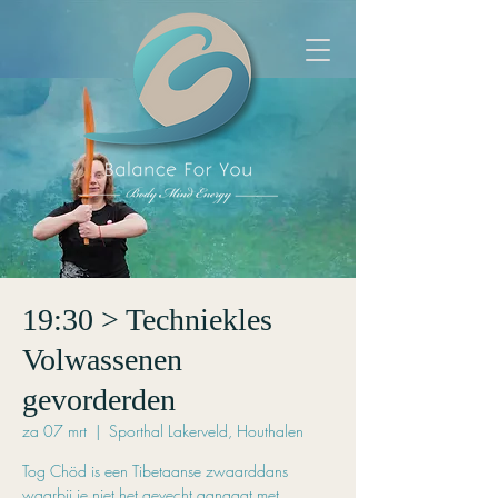
19:30 > Techniekles
Volwassenen
gevorderden
za 07 mrt
  |  
Sporthal Lakerveld, Houthalen
Tog Chöd is een Tibetaanse zwaarddans
waarbij je niet het gevecht aangaat met