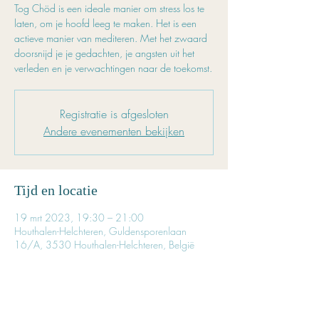
Tog Chöd is een ideale manier om stress los te
laten, om je hoofd leeg te maken. Het is een
actieve manier van mediteren. Met het zwaard
doorsnijd je je gedachten, je angsten uit het
verleden en je verwachtingen naar de toekomst.
Registratie is afgesloten
Andere evenementen bekijken
Tijd en locatie
19 mrt 2023, 19:30 – 21:00
Houthalen-Helchteren, Guldensporenlaan
16/A, 3530 Houthalen-Helchteren, België
Inschrijven is noodzakelijk
Reserveer tijdig je plaatsje. 