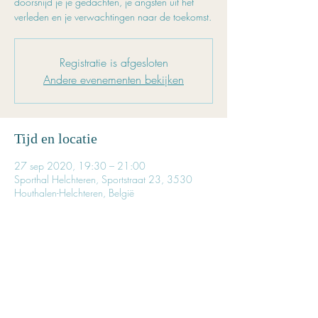
doorsnijd je je gedachten, je angsten uit het
verleden en je verwachtingen naar de toekomst.
Registratie is afgesloten
Andere evenementen bekijken
Tijd en locatie
27 sep 2020, 19:30 – 21:00
Sporthal Helchteren, Sportstraat 23, 3530
Houthalen-Helchteren, België
Inschrijven is noodzakelijk
Reserveer tijdig je plaatsje. 
Het aantal beschikbare plaatsen is beperkt. 