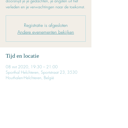
doorsnijd je je gedachten, je angsten uit het
verleden en je verwachtingen naar de toekomst.
Registratie is afgesloten
Andere evenementen bekijken
Tijd en locatie
08 mrt 2020, 19:30 – 21:00
Sporthal Helchteren, Sportstraat 23, 3530
Houthalen-Helchteren, België
Inschrijven is noodzakelijk
Reserveer tijdig je plaatsje. 
Het aantal beschikbare plaatsen is beperkt. 