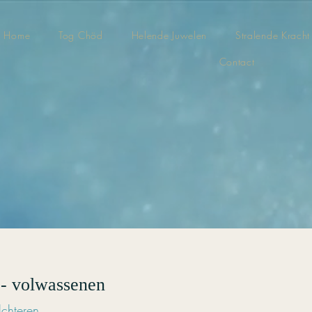
Home
Tog Chöd
Helende Juwelen
Stralende Kracht
Contact
- volwassenen
lchteren