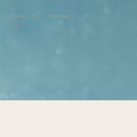
Encaustic Art
Massages