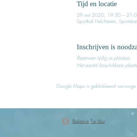
Tijd en locatie
29 mrt 2020, 19:30 – 21:
Sporthal Helchteren, Sportstr
Inschrijven is noodza
Reserveer tijdig je plaatsje.
Het aantal beschikbare plaats
Google Maps is geblokkeerd vanwege je 
Balance For You