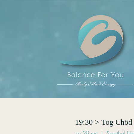
19:30 > Tog Chöd 
zo 29 mrt
  |  
Sporthal He