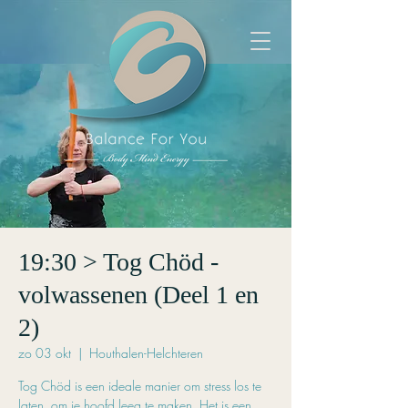
19:30 > Tog Chöd -
volwassenen (Deel 1 en
2)
zo 03 okt
  |  
Houthalen-Helchteren
Tog Chöd is een ideale manier om stress los te
laten, om je hoofd leeg te maken. Het is een