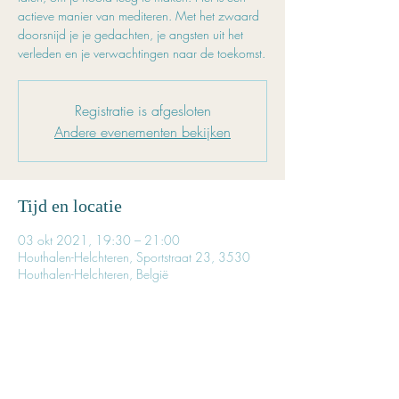
actieve manier van mediteren. Met het zwaard
doorsnijd je je gedachten, je angsten uit het
verleden en je verwachtingen naar de toekomst.
Registratie is afgesloten
Andere evenementen bekijken
Tijd en locatie
03 okt 2021, 19:30 – 21:00
Houthalen-Helchteren, Sportstraat 23, 3530
Houthalen-Helchteren, België
Inschrijven is noodzakelijk
Reserveer tijdig je plaatsje. 
Het aantal beschikbare plaatsen is beperkt. 