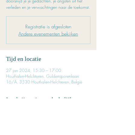
doorsnijd je je gedachten, je angsten uit het
verleden en je verwachtingen naar de toekomst.
Registratie is afgesloten
Andere evenementen bekijken
Tijd en locatie
27 jan 2024, 15:30 – 17:00
Houthalen-Helchteren, Guldensporenlaan
16/A, 3530 Houthalen-Helchteren, België
Inschrijven is noodzakelijk
Reserveer tijdig je plaatsje. 
Het aantal beschikbare plaatsen is beperkt. 
Prijs voor deze les: € 22,50