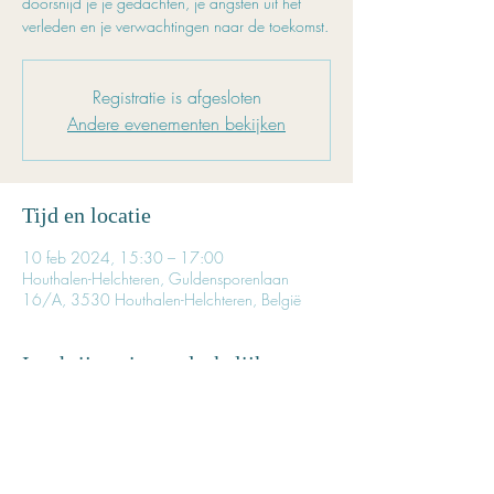
doorsnijd je je gedachten, je angsten uit het
verleden en je verwachtingen naar de toekomst.
Registratie is afgesloten
Andere evenementen bekijken
Tijd en locatie
10 feb 2024, 15:30 – 17:00
Houthalen-Helchteren, Guldensporenlaan
16/A, 3530 Houthalen-Helchteren, België
Inschrijven is noodzakelijk
Reserveer tijdig je plaatsje. 
Het aantal beschikbare plaatsen is beperkt. 
Prijs voor deze les: € 22,50