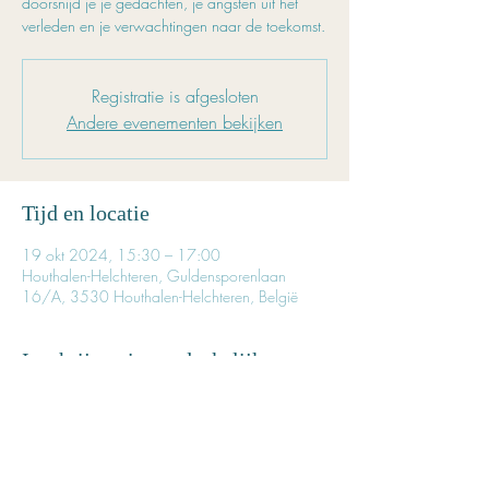
doorsnijd je je gedachten, je angsten uit het
verleden en je verwachtingen naar de toekomst.
Registratie is afgesloten
Andere evenementen bekijken
Tijd en locatie
19 okt 2024, 15:30 – 17:00
Houthalen-Helchteren, Guldensporenlaan
16/A, 3530 Houthalen-Helchteren, België
Inschrijven is noodzakelijk
Reserveer tijdig je plaatsje.
Het aantal beschikbare plaatsen is beperkt.
Prijs voor deze les: € 22,50