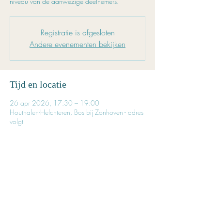
niveau van de aanwezige deelnemers.
Registratie is afgesloten
Andere evenementen bekijken
Tijd en locatie
26 apr 2026, 17:30 – 19:00
Houthalen-Helchteren, Bos bij Zonhoven - adres
volgt
Inschrijven is noodzakelijk
Prijs voor deze les: € 22,50