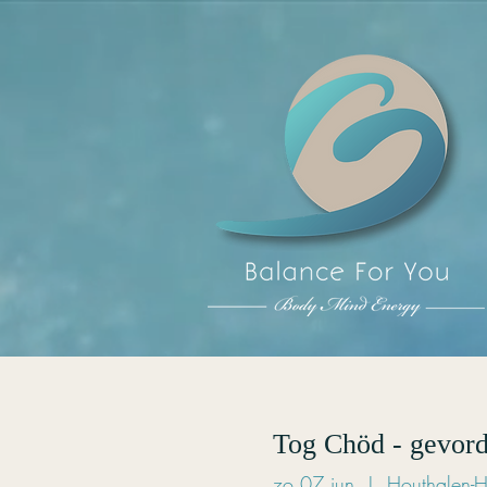
Tog Chöd - gevord
zo 07 jun
  |  
Houthalen-H