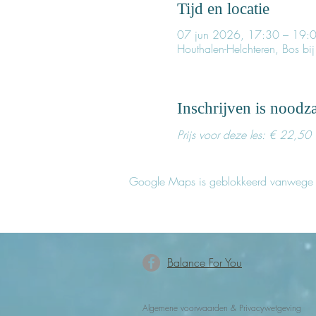
Tijd en locatie
07 jun 2026, 17:30 – 19:
Houthalen-Helchteren, Bos bij
Inschrijven is noodza
Prijs voor deze les: € 22,50
Google Maps is geblokkeerd vanwege je 
Balance For You
Algemene voorwaarden
&
Privacywetgeving