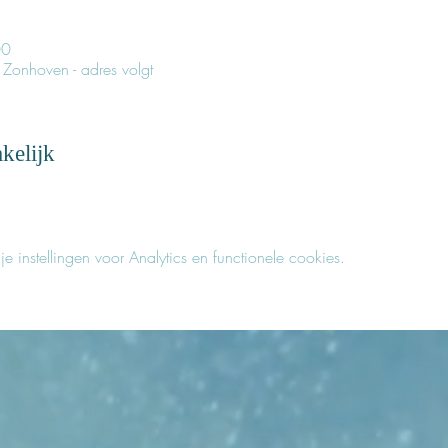
00
 Zonhoven - adres volgt
kelijk
instellingen voor Analytics en functionele cookies.