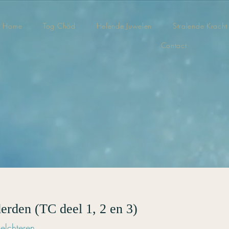
Home
Tog Chöd
Helende Juwelen
Stralende Kracht
Contact
erden (TC deel 1, 2 en 3)
elchteren